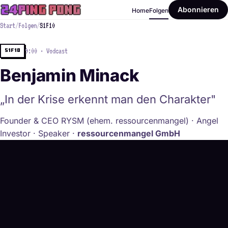
Abonnieren
Home
Folgen
Start
/
Folgen
/
S1F10
9:00 · Vodcast
S1F10
Benjamin Minack
„In der Krise erkennt man den Charakter"
Founder & CEO RYSM (ehem. ressourcenmangel) · Angel
Investor · Speaker ·
ressourcenmangel GmbH
Player