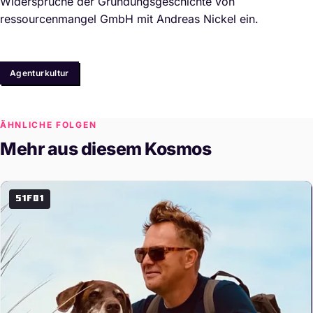
Widersprüche der Gründungsgeschichte von
ressourcenmangel GmbH mit Andreas Nickel ein.
Themen
Agenturkultur
ÄHNLICHE FOLGEN
Mehr aus diesem Kosmos
S1F01