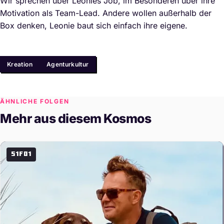
Wir sprechen über Leonies Job, im Besonderen über ihre
Motivation als Team-Lead. Andere wollen außerhalb der
Box denken, Leonie baut sich einfach ihre eigene.
Themen
Kreation
Agenturkultur
ÄHNLICHE FOLGEN
Mehr aus diesem Kosmos
S1F01