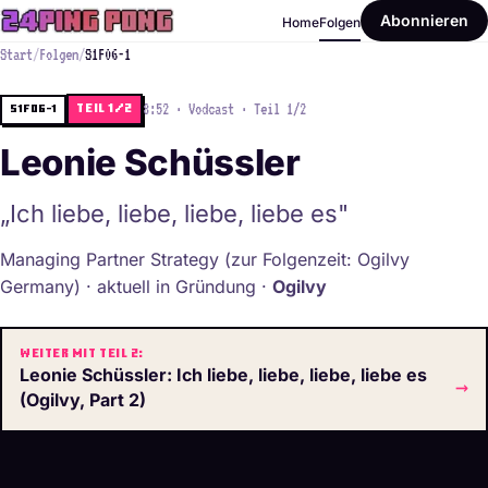
Abonnieren
Home
Folgen
Start
/
Folgen
/
S1F06-1
8:52 · Vodcast · Teil 1/2
S1F06-1
Teil 1/2
Leonie Schüssler
„Ich liebe, liebe, liebe, liebe es"
Managing Partner Strategy (zur Folgenzeit: Ogilvy
Germany) · aktuell in Gründung ·
Ogilvy
Weiter mit Teil 2:
Leonie Schüssler: Ich liebe, liebe, liebe, liebe es
→
(Ogilvy, Part 2)
Player