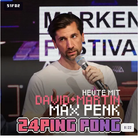
S1F02
8:22